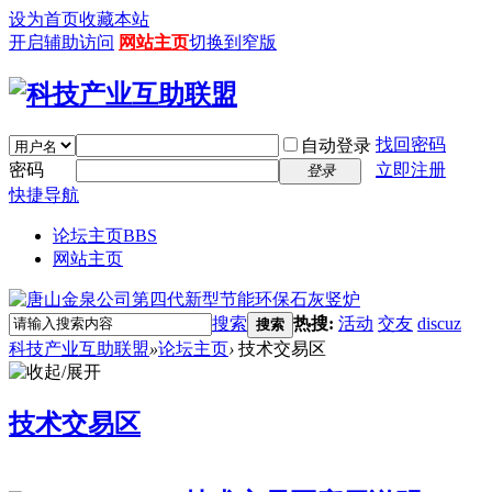
设为首页
收藏本站
开启辅助访问
网站主页
切换到窄版
找回密码
自动登录
密码
立即注册
登录
快捷导航
论坛主页
BBS
网站主页
搜索
热搜:
活动
交友
discuz
搜索
科技产业互助联盟
»
论坛主页
›
技术交易区
技术交易区