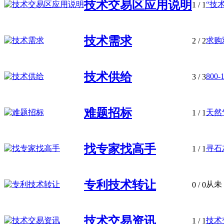
技术交易区应用说明
“技
1
/ 1
技术需求
求购
2
/ 2
技术供给
800
3
/ 3
难题招标
天然
1
/ 1
找专家找高手
寻石
1
/ 1
专利技术转让
从未
0
/ 0
技术交易资讯
技术
1
/ 1